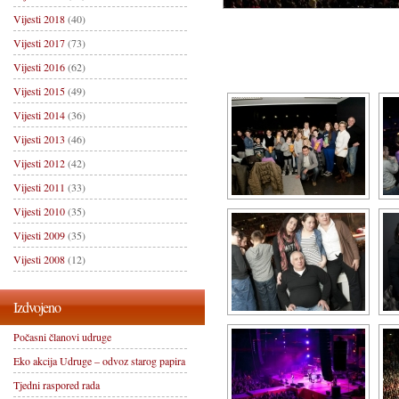
Vijesti 2018
(40)
Vijesti 2017
(73)
Vijesti 2016
(62)
Vijesti 2015
(49)
Vijesti 2014
(36)
Vijesti 2013
(46)
Vijesti 2012
(42)
Vijesti 2011
(33)
Vijesti 2010
(35)
Vijesti 2009
(35)
Vijesti 2008
(12)
Izdvojeno
Počasni članovi udruge
Eko akcija Udruge – odvoz starog papira
Tjedni raspored rada