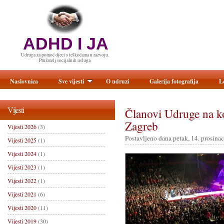
ADHD I JA
Udruga za pomoć djeci s teškoćama u razvoju.
Pružatelj socijalnih usluga
Naslovnica
Sve vijesti
O udruzi
Galerija fotografija
L
Vijesti
Članovi Udruge na k
Zagreb
Vijesti 2026
(3)
Postavljeno dana petak, 14. prosina
Vijesti 2025
(1)
Vijesti 2024
(1)
Vijesti 2023
(1)
Vijesti 2022
(1)
Vijesti 2021
(6)
Vijesti 2020
(11)
Vijesti 2019
(30)