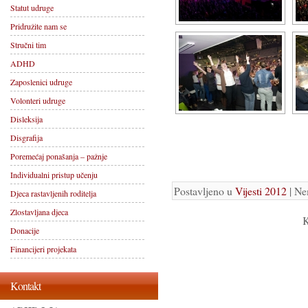
Statut udruge
Pridružite nam se
Stručni tim
ADHD
Zaposlenici udruge
Volonteri udruge
Disleksija
Disgrafija
Poremećaj ponašanja – pažnje
Individualni pristup učenju
Postavljeno u
Vijesti 2012
| Ne
Djeca rastavljenih roditelja
Zlostavljana djeca
K
Donacije
Financijeri projekata
Kontakt