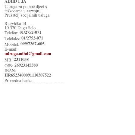
ADHD I JA
Udruga za pomoć djeci s
teškoćama u razvoju.
Pružatelj socijalnih usluga
Rugvička 14
10 370 Dugo Selo
01/2752-071
Telefon:
01/2752-071
Telefaks:
099/7367-605
Mobitel:
E-mail:
udruga.adhd@gmail.com
2311038
MB:
26923145580
OIB:
IBAN:
HR6523400091110307522
Privredna banka