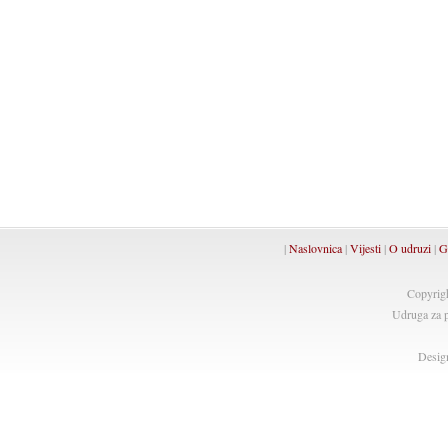
|
Naslovnica
|
Vijesti
|
O udruzi
|
G
Copyrig
Udruga za p
Desig