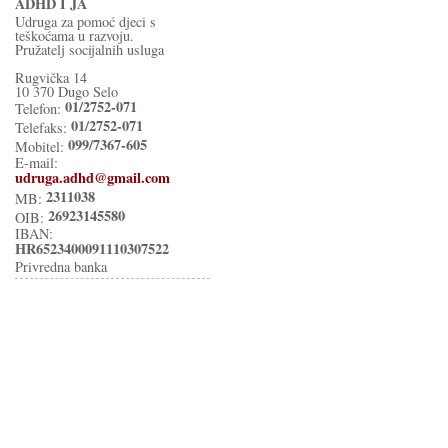
ADHD I JA
Udruga za pomoć djeci s
teškoćama u razvoju.
Pružatelj socijalnih usluga
Rugvička 14
10 370 Dugo Selo
01/2752-071
Telefon:
01/2752-071
Telefaks:
099/7367-605
Mobitel:
E-mail:
udruga.adhd@gmail.com
2311038
MB:
26923145580
OIB:
IBAN:
HR6523400091110307522
Privredna banka