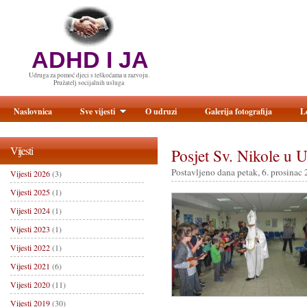
ADHD I JA
Udruga za pomoć djeci s teškoćama u razvoju.
Pružatelj socijalnih usluga
Naslovnica
Sve vijesti
O udruzi
Galerija fotografija
L
Vijesti
Posjet Sv. Nikole u 
Postavljeno dana petak, 6. prosinac 
Vijesti 2026
(3)
Vijesti 2025
(1)
Vijesti 2024
(1)
Vijesti 2023
(1)
Vijesti 2022
(1)
Vijesti 2021
(6)
Vijesti 2020
(11)
Vijesti 2019
(30)