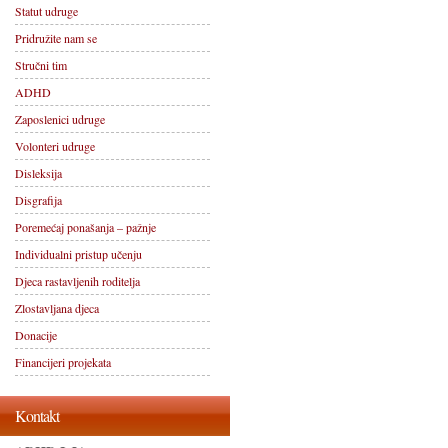
Statut udruge
Pridružite nam se
Stručni tim
ADHD
Zaposlenici udruge
Volonteri udruge
Disleksija
Disgrafija
Poremećaj ponašanja – pažnje
Individualni pristup učenju
Djeca rastavljenih roditelja
Zlostavljana djeca
Donacije
Financijeri projekata
Kontakt