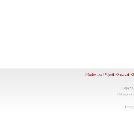
|
Naslovnica
|
Vijesti
|
O udruzi
|
G
Copyrig
Udruga za p
Desig