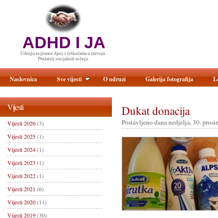
ADHD I JA
Udruga za pomoć djeci s teškoćama u razvoju.
Pružatelj socijalnih usluga
Naslovnica
Sve vijesti
O udruzi
Galerija fotografija
L
Vijesti
Dukat donacija
Postavljeno dana nedjelja, 30. prosi
Vijesti 2026
(3)
Vijesti 2025
(1)
Vijesti 2024
(1)
Vijesti 2023
(1)
Vijesti 2022
(1)
Vijesti 2021
(6)
Vijesti 2020
(11)
Vijesti 2019
(30)