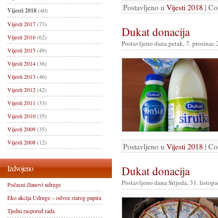
Postavljeno u
Vijesti 2018
|
Co
Vijesti 2018
(40)
Vijesti 2017
(73)
Dukat donacija
Vijesti 2016
(62)
Postavljeno dana petak, 7. prosinac 
Vijesti 2015
(49)
Vijesti 2014
(36)
Vijesti 2013
(46)
Vijesti 2012
(42)
Vijesti 2011
(33)
Vijesti 2010
(35)
Vijesti 2009
(35)
Vijesti 2008
(12)
Postavljeno u
Vijesti 2018
|
Co
Izdvojeno
Dukat donacija
Postavljeno dana Srijeda, 31. listop
Počasni članovi udruge
Eko akcija Udruge – odvoz starog papira
Tjedni raspored rada