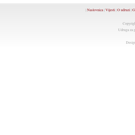
|
Naslovnica
|
Vijesti
|
O udruzi
|
G
Copyrig
Udruga za p
Desig