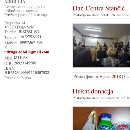
ADHD I JA
Dan Centra Stančić
Udruga za pomoć djeci s
teškoćama u razvoju.
Pružatelj socijalnih usluga
Postavljeno dana petak, 26. listopad
Rugvička 14
10 370 Dugo Selo
01/2752-071
Telefon:
01/2752-071
Telefaks:
099/7367-605
Mobitel:
E-mail:
udruga.adhd@gmail.com
2311038
MB:
26923145580
OIB:
IBAN:
HR6523400091110307522
Postavljeno u
Vijesti 2018
|
Co
Privredna banka
Dukat donacija
Postavljeno dana ponedjeljak, 22. l