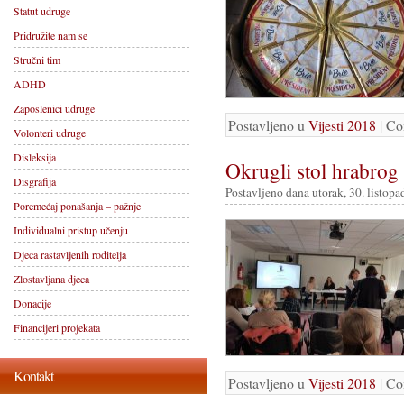
Statut udruge
Pridružite nam se
Stručni tim
ADHD
Zaposlenici udruge
Postavljeno u
Vijesti 2018
|
Co
Volonteri udruge
Disleksija
Okrugli stol hrabrog 
Disgrafija
Postavljeno dana utorak, 30. listopa
Poremećaj ponašanja – pažnje
Individualni pristup učenju
Djeca rastavljenih roditelja
Zlostavljana djeca
Donacije
Financijeri projekata
Kontakt
Postavljeno u
Vijesti 2018
|
Co