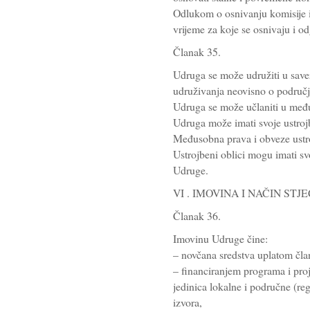
Odlukom o osnivanju komisije ili
vrijeme za koje se osnivaju i o
Članak 35.
Udruga se može udružiti u savez
udruživanja neovisno o područj
Udruga se može učlaniti u među
Udruga može imati svoje ustrojb
Međusobna prava i obveze ustro
Ustrojbeni oblici mogu imati s
Udruge.
VI . IMOVINA I NAČIN ST
Članak 36.
Imovinu Udruge čine:
– novčana sredstva uplatom čla
– financiranjem programa i pro
jedinica lokalne i područne (re
izvora,