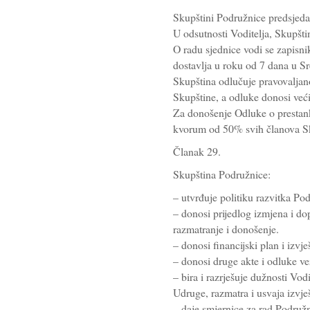
Skupštini Podružnice predsjeda
U odsutnosti Voditelja, Skupšti
O radu sjednice vodi se zapisnik
dostavlja u roku od 7 dana u S
Skupština odlučuje pravovaljan
Skupštine, a odluke donosi već
Za donošenje Odluke o prestan
kvorum od 50% svih članova S
Članak 29.
Skupština Podružnice:
– utvrđuje politiku razvitka Po
– donosi prijedlog izmjena i do
razmatranje i donošenje.
– donosi financijski plan i izvj
– donosi druge akte i odluke v
– bira i razrješuje dužnosti Vod
Udruge, razmatra i usvaja izvje
– daje smjernice za rad Podružn