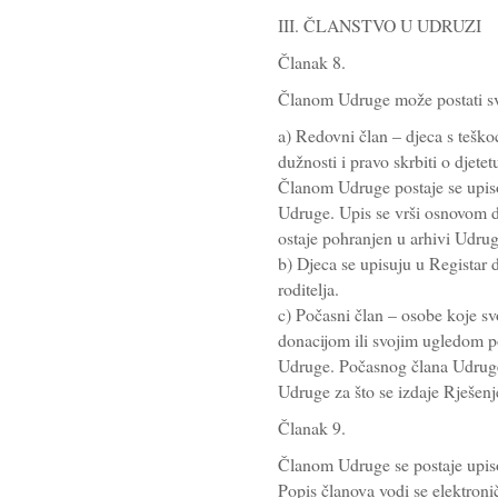
III. ČLANSTVO U UDRUZI
Članak 8.
Članom Udruge može postati sv
a) Redovni član – djeca s teškoć
dužnosti i pravo skrbiti o djet
Članom Udruge postaje se upis
Udruge. Upis se vrši osnovom do
ostaje pohranjen u arhivi Udrug
b) Djeca se upisuju u Registar dj
roditelja.
c) Počasni član – osobe koje s
donacijom ili svojim ugledom p
Udruge. Počasnog člana Udruge
Udruge za što se izdaje Rješen
Članak 9.
Članom Udruge se postaje upiso
Popis članova vodi se elektroni