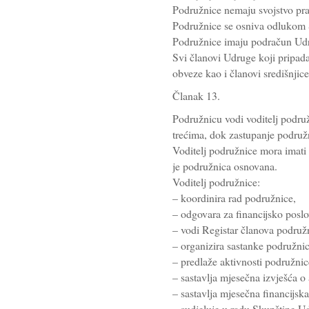
Podružnice nemaju svojstvo pr
Podružnice se osniva odlukom 
Podružnice imaju podračun Udr
Svi članovi Udruge koji pripad
obveze kao i članovi središnjic
Članak 13.
Podružnicu vodi voditelj podruž
trećima, dok zastupanje podruž
Voditelj podružnice mora imati p
je podružnica osnovana.
Voditelj podružnice:
– koordinira rad podružnice,
– odgovara za financijsko posl
– vodi Registar članova podruž
– organizira sastanke podružni
– predlaže aktivnosti podružni
– sastavlja mjesečna izvješća o
– sastavlja mjesečna financijsk
– sudjeluje u radu Skupštine U