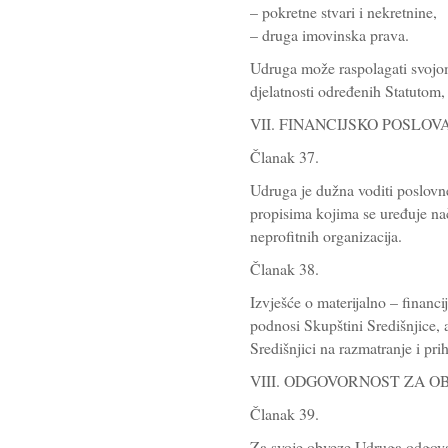
– pokretne stvari i nekretnine,
– druga imovinska prava.
Udruga može raspolagati svojom
djelatnosti određenih Statutom
VII. FINANCIJSKO POSLO
Članak 37.
Udruga je dužna voditi poslovne 
propisima kojima se uređuje na
neprofitnih organizacija.
Članak 38.
Izvješće o materijalno – finan
podnosi Skupštini Središnjice, 
Središnjici na razmatranje i pri
VIII. ODGOVORNOST ZA O
Članak 39.
Za svoje obveze Udruga odgov