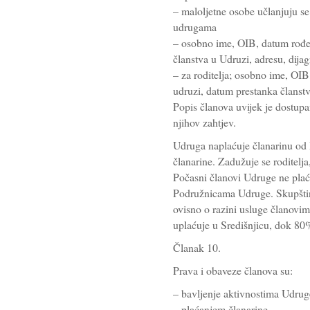
– maloljetne osobe učlanjuju s
udrugama
– osobno ime, OIB, datum rođen
članstva u Udruzi, adresu, dija
– za roditelja; osobno ime, OIB
udruzi, datum prestanka članstv
Popis članova uvijek je dostupa
njihov zahtjev.
Udruga naplaćuje članarinu od 
članarine. Zadužuje se roditelja,
Počasni članovi Udruge ne plaća
Podružnicama Udruge. Skupštin
ovisno o razini usluge članovi
uplaćuje u Središnjicu, dok 80
Članak 10.
Prava i obaveze članova su:
– bavljenje aktivnostima Udrug
– plaćanjem članarine