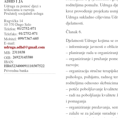
ADHD I JA
roditeljima pomažu. Udruga djel
Udruga za pomoć djeci s
teškoćama u razvoju.
kroz provođenje projekata usmje
Pružatelj socijalnih usluga
Udruga sukladno ciljevima Udru
Rugvička 14
djelatnosti.
10 370 Dugo Selo
01/2752-071
Telefon:
Članak 6.
01/2752-071
Telefaks:
099/7367-605
Mobitel:
Djelatnosti Udruge kojima se ost
E-mail:
– informiranje javnosti o oblic
udruga.adhd@gmail.com
2311038
– planiranje rada u organiziran
MB:
26923145580
OIB:
– organiziranje i pružanje pomo
IBAN:
razvoju;
HR6523400091110307522
– organizacija stručne terapijs
Privredna banka
psihologa, psihijatra, radnog te
roditeljima odnosno skrbnicima
– potiče poboljšavanje kvalitete 
– radi na poboljšanju kvalitete
i pomaganja
– organiziranje predavanja, semi
– zalaže se za jačanje suradnje