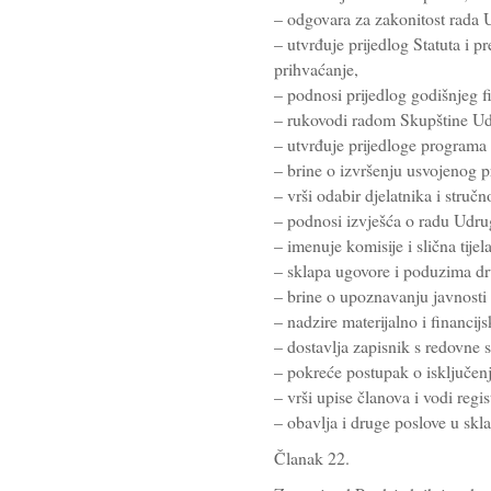
– odgovara za zakonitost rada 
– utvrđuje prijedlog Statuta i 
prihvaćanje,
– podnosi prijedlog godišnjeg f
– rukovodi radom Skupštine Ud
– utvrđuje prijedloge programa d
– brine o izvršenju usvojenog 
– vrši odabir djelatnika i struč
– podnosi izvješća o radu Udru
– imenuje komisije i slična tije
– sklapa ugovore i poduzima dr
– brine o upoznavanju javnosti
– nadzire materijalno i financi
– dostavlja zapisnik s redovne 
– pokreće postupak o isključen
– vrši upise članova i vodi regi
– obavlja i druge poslove u sk
Članak 22.