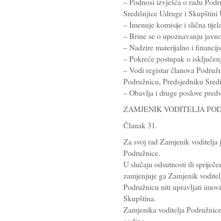
– Podnosi izvješća o radu Podru
Središnjice Udruge i Skupštin
– Imenuje komisije i slična tije
– Brine se o upoznavanju javno
– Nadzire materijalno i financi
– Pokreće postupak o isključen
– Vodi registar članova Podružn
Podružnicu, Predsjedniku Sredi
– Obavlja i druge poslove pred
ZAMJENIK VODITELJA PO
Članak 31.
Za svoj rad Zamjenik voditelja 
Podružnice.
U slučaju odsutnosti ili spriječ
zamjenjuje ga Zamjenik voditelja
Podružnicu niti upravljati imov
Skupština.
Zamjenika voditelja Podružnice
godine.