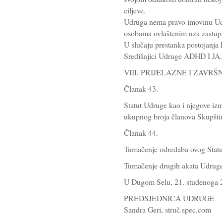
ciljeve.
Udruga nema pravo imovinu Udr
osobama ovlaštenim uza zastup
U slučaju prestanka postojanj
Središnjici Udruge ADHD I JA.
VIII. PRIJELAZNE I ZAVR
Članak 43.
Statut Udruge kao i njegove iz
ukupnog broja članova Skupšti
Članak 44.
Tumačenje odredaba ovog Statu
Tumačenje drugih akata Udruge
U Dugom Selu, 21. studenoga 
PREDSJEDNICA UDRUGE
Sandra Geri, struč.spec.com