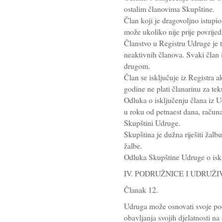
ostalim članovima Skupštine.
Član koji je dragovoljno istupi
može ukoliko nije prije povrije
Članstvo u Registru Udruge je tr
neaktivnih članova. Svaki član i
drugom.
Član se isključuje iz Registra 
godine ne plati članarinu za te
Odluka o isključenju člana iz U
u roku od petnaest dana, računa
Skupštini Udruge.
Skupština je dužna riješiti žal
žalbe.
Odluka Skupštine Udruge o iskl
IV. PODRUŽNICE I UDRUŽ
Članak 12.
Udruga može osnovati svoje po
obavljanja svojih djelatnosti 