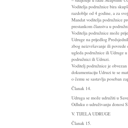
Voditelja podružnice bira skupš
razdoblje od 4 godine, a za sv
Mandat voditelja podružnice pr
prestankom članstva u podružnic
Voditelja podružnice može prije
Udruge na prijedlog Predsjednik
zbog neizvršavanje ili povrede 
ugleda podružnice ili Udruge u c
podružnici ili Udruzi.
Voditelj podružnice je obvezan
dokumentaciju Udruzi te se mate
o čemu se sastavlja poseban zap
Članak 14.
Udruga se može udružiti u Sav
Odluku o udruživanju donosi S
V. TIJELA UDRUGE
Članak 15.