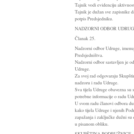
Tajnik vodi evidenciju aktivnos
Tajnik je dužan sve zapisnike d
potpis Predsjedniku.
NADZORNI ODBOR UDRU
Članak 25.
Nadzorni odbor Udruge, imenuje
Predsjedništva.
Nadzorni odbor sastavljen je od 
Udruge.
Za svoj rad odgovaraju Skupštin
nadzoru i radu Udruge.
Sva tijela Udruge obavezna su s
potrebne informacije o radu U
U svom radu članovi odbora dužn
kako tijela Udruge i njenih Pod
zapažanja i zaključke dužni su 
u pisanom obliku.
SKUPŠTINA PODRUŽNICE