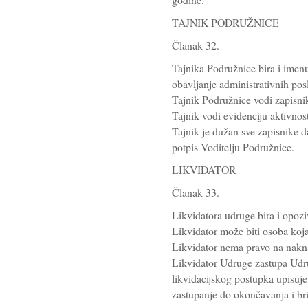
TAJNIK PODRUŽNICE
Članak 32.
Tajnika Podružnice bira i imen
obavljanje administrativnih po
Tajnik Podružnice vodi zapisnik
Tajnik vodi evidenciju aktivnos
Tajnik je dužan sve zapisnike da
potpis Voditelju Podružnice.
LIKVIDATOR
Članak 33.
Likvidatora udruge bira i opozi
Likvidator može biti osoba koja
Likvidator nema pravo na nakna
Likvidator Udruge zastupa Udru
likvidacijskog postupka upisuj
zastupanje do okončavanja i br