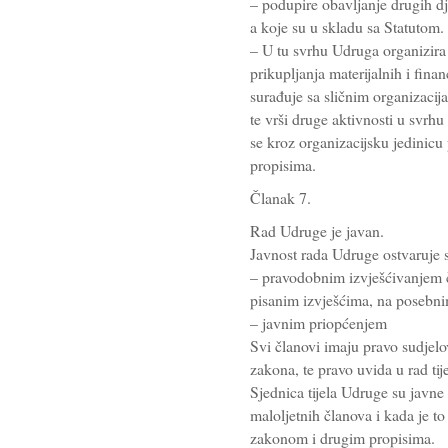
– podupire obavljanje drugih dj
a koje su u skladu sa Statutom.
– U tu svrhu Udruga organizira
prikupljanja materijalnih i fin
surađuje sa sličnim organizaci
te vrši druge aktivnosti u svrhu
se kroz organizacijsku jedini
propisima.
Članak 7.
Rad Udruge je javan.
Javnost rada Udruge ostvaruje 
– pravodobnim izvješćivanjem 
pisanim izvješćima, na posebni
– javnim priopćenjem
Svi članovi imaju pravo sudjel
zakona, te pravo uvida u rad tij
Sjednica tijela Udruge su javne 
maloljetnih članova i kada je to
zakonom i drugim propisima.