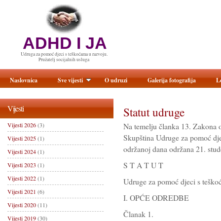
ADHD I JA
Udruga za pomoć djeci s teškoćama u razvoju.
Pružatelj socijalnih usluga
Naslovnica
Sve vijesti
O udruzi
Galerija fotografija
L
Vijesti
Statut udruge
Vijesti 2026
(3)
Na temelju članka 13. Zakona 
Skupština Udruge za pomoć dje
Vijesti 2025
(1)
održanoj dana održana 21. stud
Vijesti 2024
(1)
S T A T U T
Vijesti 2023
(1)
Vijesti 2022
(1)
Udruge za pomoć djeci s tešk
Vijesti 2021
(6)
I. OPĆE ODREDBE
Vijesti 2020
(11)
Članak 1.
Vijesti 2019
(30)