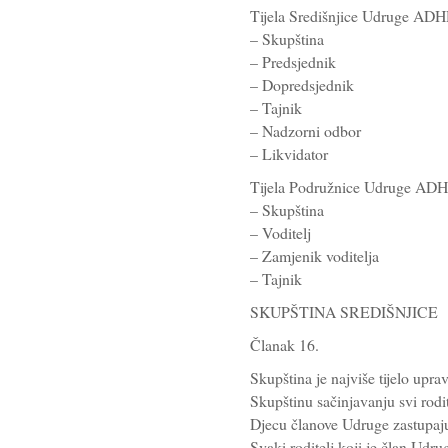
Tijela Središnjice Udruge ADH
– Skupština
– Predsjednik
– Dopredsjednik
– Tajnik
– Nadzorni odbor
– Likvidator
Tijela Podružnice Udruge ADH
– Skupština
– Voditelj
– Zamjenik voditelja
– Tajnik
SKUPŠTINA SREDIŠNJICE
Članak 16.
Skupština je najviše tijelo upra
Skupštinu sačinjavanju svi rodit
Djecu članove Udruge zastupaju 
Svaki roditelj koji je član Udru