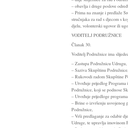
– obavlja i druge poslove odre
– Prima na znanje i predlaže Sre
stručnjaka za rad s djecom s ko
djelu, volonterski ugovor ili ugo
VODITELJ PODRUŽNICE
Članak 30.
Voditelj Podružnice ima slijede
– Zastupa Podružnicu Udrugu,
– Saziva Skupštinu Podružnice
– Rukovodi radom Skupštine P
– Utvrđuje prijedlog Programa i
Podružnice, koji se podnose Sku
– Utvrđuje prijedloge programa 
– Brine o izvršenju usvojenog 
Podružnice,
– Vrši predlaganje za odabir dje
Udruge, te upravlja imovinom 