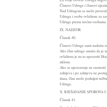
Članovi Udruge i članovi njezin
Nad Udrugom se može provesti 
Udruga i osobe ovlaštene za zas
Udruge prema trećim osobama o
IX. NADZOR
Članak 40.
Članovi Udruge sami nadziru r
Ako član udruge smatra da je ud
ovlaštena je na to upozoriti Sku
uklone.
Ako se upozorenje ne razmotri
zahtjeva i po zahtjevu ne postu
dana, član može podnijeti tuž
Udruge.
X. RJEŠAVANJE SPOROVA 
Članak 41.