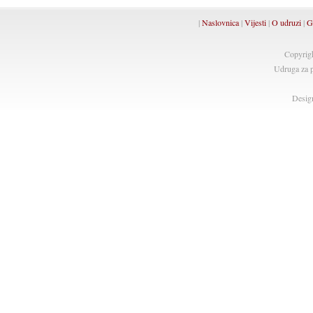
|
Naslovnica
|
Vijesti
|
O udruzi
|
G
Copyrig
Udruga za p
Desig