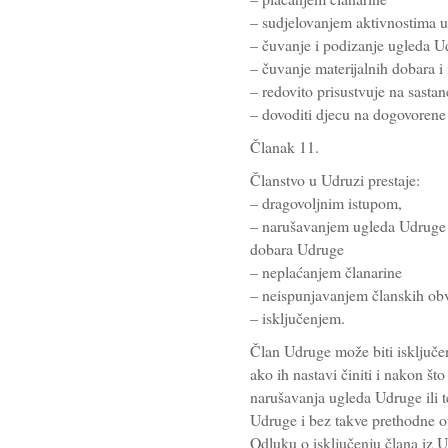
– sudjelovanjem aktivnostima 
– čuvanje i podizanje ugleda U
– čuvanje materijalnih dobara i
– redovito prisustvuje na sasta
– dovoditi djecu na dogovorene
Članak 11.
Članstvo u Udruzi prestaje:
– dragovoljnim istupom,
– narušavanjem ugleda Udruge 
dobara Udruge
– neplaćanjem članarine
– neispunjavanjem članskih ob
– isključenjem.
Član Udruge može biti isključen
ako ih nastavi činiti i nakon što
narušavanja ugleda Udruge ili 
Udruge i bez takve prethodne 
Odluku o isključenju člana iz 