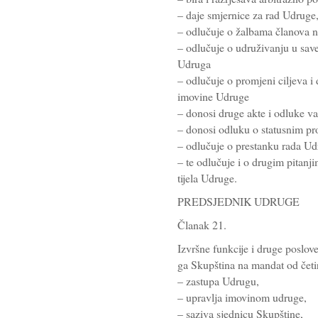
– daje smjernice za rad Udruge
– odlučuje o žalbama članova n
– odlučuje o udruživanju u save
Udruga
– odlučuje o promjeni ciljeva i d
imovine Udruge
– donosi druge akte i odluke v
– donosi odluku o statusnim p
– odlučuje o prestanku rada Udr
– te odlučuje i o drugim pitanj
tijela Udruge.
PREDSJEDNIK UDRUGE
Članak 21.
Izvršne funkcije i druge poslo
ga Skupština na mandat od četi
– zastupa Udrugu,
– upravlja imovinom udruge,
– saziva sjednicu Skupštine,