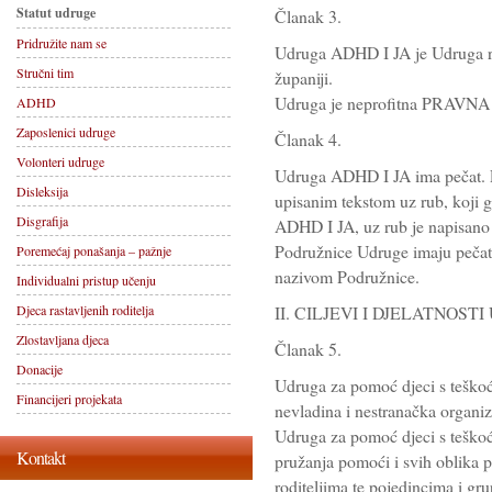
Statut udruge
Članak 3.
Pridružite nam se
Udruga ADHD I JA je Udruga re
Stručni tim
županiji.
Udruga je neprofitna PRAVN
ADHD
Zaposlenici udruge
Članak 4.
Volonteri udruge
Udruga ADHD I JA ima pečat. P
Disleksija
upisanim tekstom uz rub, koji 
Disgrafija
ADHD I JA, uz rub je napisano 
Podružnice Udruge imaju pečat 
Poremećaj ponašanja – pažnje
nazivom Podružnice.
Individualni pristup učenju
Djeca rastavljenih roditelja
II. CILJEVI I DJELATNOST
Zlostavljana djeca
Članak 5.
Donacije
Udruga za pomoć djeci s teško
Financijeri projekata
nevladina i nestranačka organiz
Udruga za pomoć djeci s teško
Kontakt
pružanja pomoći i svih oblika p
roditeljima te pojedincima i gr