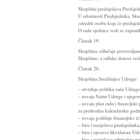
Skupštini predsjedava Predsje
U odsutnosti Predsjednika, Sku
odrediti osobu koja će predsjed
O radu sjednice vodi se zapisnik
Članak 19.
Skupština odlučuje pravovaljan
Skupštine, a odluke donosi već
Članak 20.
Skupština Središnjice Udruge:
– utvrđuje politiku rada Udruge
– usvaja Statut Udruge i njegov
– usvaja plan rada i financijski
za prethodnu kalendarsku godi
– usvaja godišnje financijsko iz
– bira i razrješava predsjednika
– bira i opoziva likvidatora Ud
– bira i razrješava arbitražno p