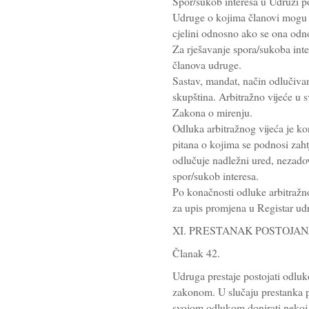
Spor/sukob interesa u Udruzi po
Udruge o kojima članovi mogu s
cjelini odnosno ako se ona odno
Za rješavanje spora/sukoba inte
članova udruge.
Sastav, mandat, način odlučivan
skupština. Arbitražno vijeće u
Zakona o mirenju.
Odluka arbitražnog vijeća je k
pitana o kojima se podnosi zah
odlučuje nadležni ured, nezadovo
spor/sukob interesa.
Po konačnosti odluke arbitražn
za upis promjena u Registar ud
XI. PRESTANAK POSTOJA
Članak 42.
Udruga prestaje postojati odlu
zakonom. U slučaju prestanka p
svojom odlukom donirati nekoj udr