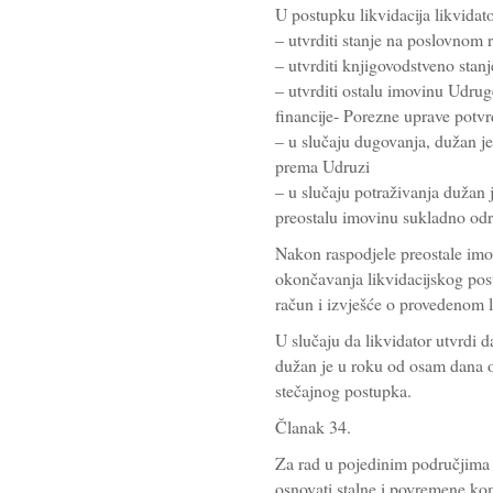
U postupku likvidacija likvidato
– utvrditi stanje na poslovnom
– utvrditi knjigovodstveno stan
– utvrditi ostalu imovinu Udruge
financije- Porezne uprave potv
– u slučaju dugovanja, dužan je
prema Udruzi
– u slučaju potraživanja dužan 
preostalu imovinu sukladno od
Nakon raspodjele preostale imo
okončavanja likvidacijskog pos
račun i izvješće o provedenom 
U slučaju da likvidator utvrdi 
dužan je u roku od osam dana o 
stečajnog postupka.
Članak 34.
Za rad u pojedinim područjima 
osnovati stalne i povremene komi