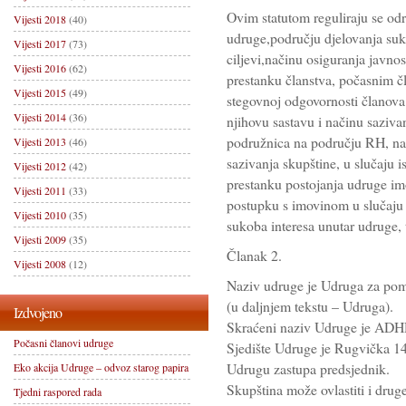
Ovim statutom reguliraju se odr
Vijesti 2018
(40)
udruge,području djelovanja suk
Vijesti 2017
(73)
ciljevi,načinu osiguranja javnos
Vijesti 2016
(62)
prestanku članstva, počasnim č
Vijesti 2015
(49)
stegovnoj odgovornosti članova 
Vijesti 2014
(36)
njihovu sastavu i načinu saziva
podružnica na području RH, nač
Vijesti 2013
(46)
sazivanja skupštine, u slučaju 
Vijesti 2012
(42)
prestanku postojanja udruge imo
Vijesti 2011
(33)
postupku s imovinom u slučaju 
Vijesti 2010
(35)
sukoba interesa unutar udruge,
Vijesti 2009
(35)
Članak 2.
Vijesti 2008
(12)
Naziv udruge je Udruga za pom
(u daljnjem tekstu – Udruga).
Izdvojeno
Skraćeni naziv Udruge je ADH
Počasni članovi udruge
Sjedište Udruge je Rugvička 1
Udrugu zastupa predsjednik.
Eko akcija Udruge – odvoz starog papira
Skupština može ovlastiti i drug
Tjedni raspored rada