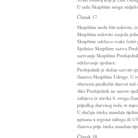
U radu Skupštine mogu sudjelova
Članak 17.
Skupština može biti redovita, i
Skupština redovito zasjeda jedn
Skupštine održava svake četiri 
Sjednice Skupštine saziva Preds
sazivanju Skupštine Predsjednik
održavanje sjednice.
Predsjednik je dužan sazvati sj
članova Skupštine Udruge. U sv
obavezni predložiti dnevni red 
Ako Predsjednik ne sazove sje
zahtjeva iz stavka 4. ovoga član
prijedlog dnevnog reda, te mjes
U slučaju isteka mandata tijeli
upisana u registar udruga ili 1/
članova prije isteka mandata tij
Članak 18.