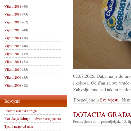
Vijesti 2018
(40)
Vijesti 2017
(73)
Vijesti 2016
(62)
Vijesti 2015
(49)
Vijesti 2014
(36)
Vijesti 2013
(46)
Vijesti 2012
(42)
Vijesti 2011
(33)
Vijesti 2010
(35)
02.07.2026. Dukat na je donira
Vijesti 2009
(35)
i kokosa. Odličan za ove vruće 
Vijesti 2008
(12)
Zahvaljujemo se Dukatu na dona
Postavljeno u
Sve vijesti
| Nem
Izdvojeno
Počasni članovi udruge
DOTACIJA GRAD
Eko akcija Udruge – odvoz starog papira
Postavljeno dana ponedjeljak, 15. l
Tjedni raspored rada