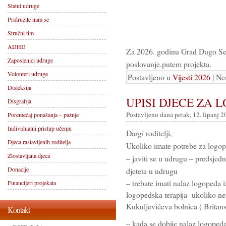
Statut udruge
Pridružite nam se
Stručni tim
ADHD
Za 2026. godinu Grad Dugo Sel
Zaposlenici udruge
poslovanje.putem projekta.
Volonteri udruge
Postavljeno u
Vijesti 2026
| Ne
Disleksija
UPISI DJECE ZA 
Disgrafija
Postavljeno dana petak, 12. lipanj 2
Poremećaj ponašanja – pažnje
Individualni pristup učenju
Dargi roditelji,
Djeca rastavljenih roditelja
Ukoliko imate potrebe za logop
Zlostavljana djeca
– javiti se u udrugu – predsjed
Donacije
djeteta u udrugu
– trebate imati nalaz logopeda i
Financijeri projekata
logopedska terapija- ukoliko ne
Kukuljevićeva bolnica ( Britans
Kontakt
– kada se dobije nalaz logopeda 