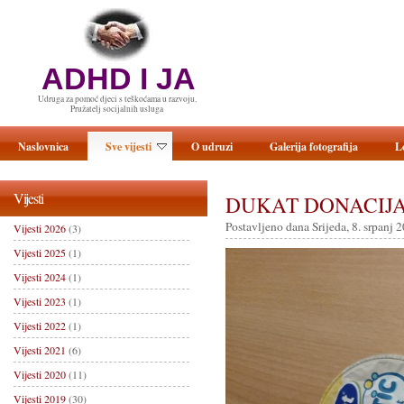
ADHD I JA
Udruga za pomoć djeci s teškoćama u razvoju.
Pružatelj socijalnih usluga
Naslovnica
Sve vijesti
O udruzi
Galerija fotografija
L
Vijesti
DUKAT DONACIJ
Postavljeno dana Srijeda, 8. srpanj 
Vijesti 2026
(3)
Vijesti 2025
(1)
Vijesti 2024
(1)
Vijesti 2023
(1)
Vijesti 2022
(1)
Vijesti 2021
(6)
Vijesti 2020
(11)
Vijesti 2019
(30)