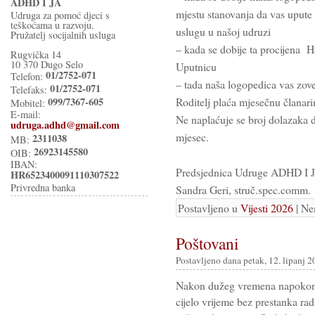
ADHD I JA
mjestu stanovanja da vas upute n
Udruga za pomoć djeci s
teškoćama u razvoju.
uslugu u našoj udruzi
Pružatelj socijalnih usluga
– kada se dobije ta procijena H
Rugvička 14
10 370 Dugo Selo
Uputnicu
01/2752-071
Telefon:
– tada naša logopedica vas zove
01/2752-071
Telefaks:
099/7367-605
Roditelj plaća mjesečnu članari
Mobitel:
E-mail:
Ne naplaćuje se broj dolazaka d
udruga.adhd@gmail.com
mjesec.
2311038
MB:
26923145580
OIB:
IBAN:
Predsjednica Udruge ADHD I 
HR6523400091110307522
Privredna banka
Sandra Geri, struč.spec.comm.
Postavljeno u
Vijesti 2026
| Ne
Poštovani
Postavljeno dana petak, 12. lipanj 2
Nakon dužeg vremena napokon n
cijelo vrijeme bez prestanka ra