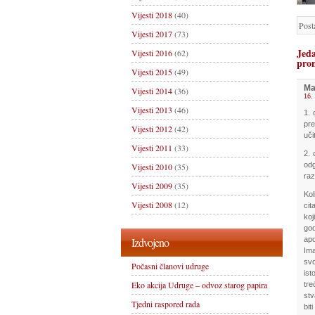
Vijesti 2018
(40)
Post
Vijesti 2017
(73)
Jeda
Vijesti 2016
(62)
pro
Vijesti 2015
(49)
Ma
Vijesti 2014
(36)
16.
Vijesti 2013
(46)
1. 
pre
Vijesti 2012
(42)
uči
Vijesti 2011
(33)
2. 
odg
Vijesti 2010
(35)
raz
Vijesti 2009
(35)
Kol
Vijesti 2008
(12)
cit
koj
go
Izdvojeno
apo
Ima
svo
Počasni članovi udruge
ist
Eko akcija Udruge – odvoz starog papira
tre
stv
Tjedni raspored rada
bit