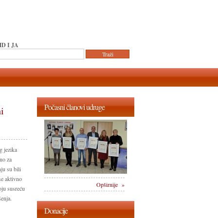
D I JA
Počasni članovi udruge
i
g jezika
ano za
u su bili
se aktivno
Opširnije »
koju susreću
šenja.
Donacije