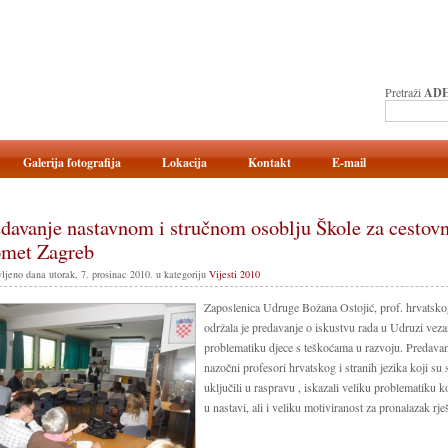
Pretraži
ADH
Galerija fotografija
Lokacija
Kontakt
E-mail
davanje nastavnom i stručnom osoblju Škole za cestovn
omet Zagreb
ljeno dana utorak, 7. prosinac 2010. u kategoriju
Vijesti 2010
Zaposlenica Udruge Božana Ostojić, prof. hrvatsko
održala je predavanje o iskustvu rada u Udruzi vez
problematiku djece s teškoćama u razvoju. Predavanj
nazočni profesori hrvatskog i stranih jezika koji su 
uključili u raspravu , iskazali veliku problematiku 
u nastavi, ali i veliku motiviranost za pronalazak rje