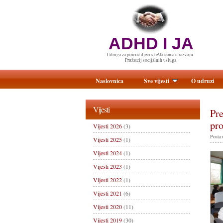
ADHD I JA
Udruga za pomoć djeci s teškoćama u razvoju.
Pružatelj socijalnih usluga
Naslovnica
Sve vijesti
O udruzi
Vijesti
Pre
pr
Vijesti 2026
(3)
Postav
Vijesti 2025
(1)
Vijesti 2024
(1)
Vijesti 2023
(1)
Vijesti 2022
(1)
Vijesti 2021
(6)
Vijesti 2020
(11)
Vijesti 2019
(30)