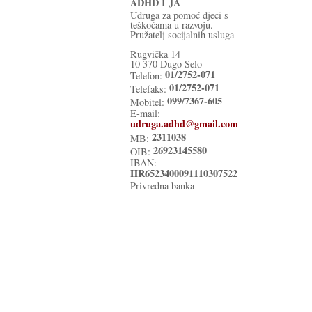
ADHD I JA
Udruga za pomoć djeci s
teškoćama u razvoju.
Pružatelj socijalnih usluga
Rugvička 14
10 370 Dugo Selo
01/2752-071
Telefon:
01/2752-071
Telefaks:
099/7367-605
Mobitel:
E-mail:
udruga.adhd@gmail.com
2311038
MB:
26923145580
OIB:
IBAN:
HR6523400091110307522
Privredna banka