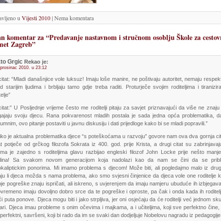
avljeno u
Vijesti 2010
| Nema komentara
n komentar za “Predavanje nastavnom i stručnom osoblju Škole za cestov
met Zagreb”
to Grgic
Rekao je:
 prosinac 2010. u 23:12
citat: “Mladi današnjice vole luksuz! Imaju loše manire, ne poštivaju autoritet, nemaju respek
d starijim ljudima i brbljaju tamo gdje treba raditi. Proturječe svojim roditeljima i tiranizir
telje”
citat:” U Posljednje vrijeme često me roditelji pitaju za savjet priznavajući da više ne znaj
ajaju svoju djecu. Rana pokvarenost mladih postala je sada jedna opća problematika, da
umnim, ovo pitanje postaviti u javnu diskusiju i dati prijedloge kako bi se mladi popravili.”
iko je aktualna problematika djece “s poteškoćama u razvoju” govore nam ova dva gornja cit
at potječe od grčkog filozofa Sokrata iz 400. god. prije Krista, a drugi citat su zabrinjavaj
ima je zajedno s roditeljima glavu razbijao engleski filozof John Locke prije nešto man
dina! Sa svakom novom generacijom koja nadolazi kao da nam se čini da se prib
kaliptickim ponorima. Mi imamo problema s djecom! Može biti, ali pogledajmo malo iz dru
ju li djeca možda s nama problema, ako smo svjesni činjenice da djeca vole one roditelje k
je pogreške znaju ispričati, ali iskreno, s uvjerenjem da imaju namjeru ubuduće ih izbjegava
ovremeno imaju dovoljno dobro srce da te pogreške i oproste, pa čak i onda kada ih roditelji 
ći puta ponove. Djeca mogu biti i jako strpljiva, jer oni osjećaju da će roditelji već jednom sku
ari. Djeca imau probleme s onim očevima i majkama, a i učiteljima, koji sve perfektno čine, 
i perfektni, savršeni, koji bi rado da im se svaki dan dodjeljuje Nobelovu nagradu iz pedagogije