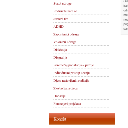
Odg
Statut udruge
kak
Pridružite nam se
od
me
Stručni tim
neu
pog
ADHD
sam
Zaposlenici udruge
Volonteri udruge
Disleksija
Disgrafija
Poremećaj ponašanja – pažnje
Individualni pristup učenju
Djeca rastavljenih roditelja
Zlostavljana djeca
Donacije
Financijeri projekata
Kontakt