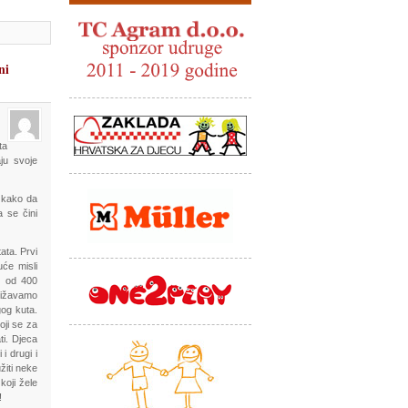
ni
ta
aju svoje
u kako da
 se čini
ata. Prvi
uće misli
je od 400
ližavamo
gog kuta.
oji se za
ti. Djeca
i drugi i
žiti neke
koji žele
!