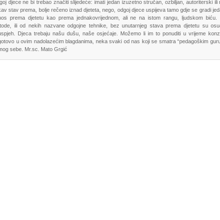
oj djece ne bi trebao značiti slijedeće: imati jedan izuzetno stručan, ozbiljan, autoriterski il
av stav prema, bolje rečeno iznad djeteta, nego, odgoj djece uspijeva tamo gdje se gradi jed
nos prema djetetu kao prema jednakovrijednom, ali ne na istom rangu, ljudskom biću.
tode, ili od nekih nazvane odgojne tehnike, bez unutarnjeg stava prema djetetu su os
spjeh. Djeca trebaju našu dušu, naše osjećaje. Možemo li im to ponuditi u vrijeme kon
otovo u ovim nadolazećim blagdanima, neka svaki od nas koji se smatra “pedagoškim guru
og sebe. Mr.sc. Mato Grgić