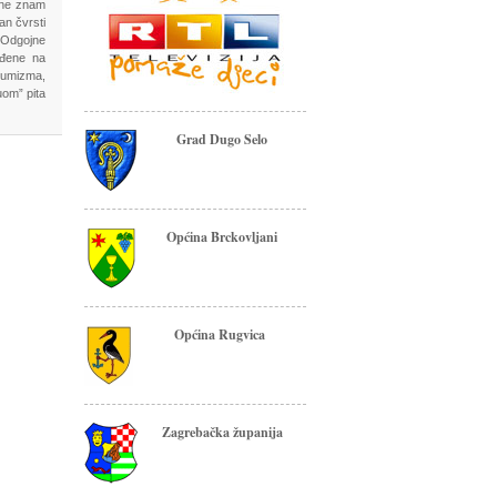
i ne znam
an čvrsti
 Odgojne
uđene na
zumizma,
om” pita
Grad Dugo Selo
Općina Brckovljani
Općina Rugvica
Zagrebačka županija