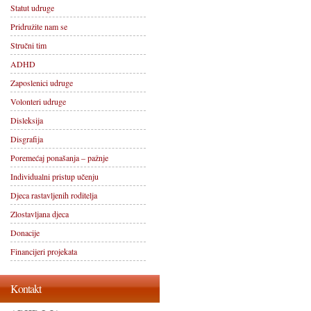
Statut udruge
Pridružite nam se
Stručni tim
ADHD
Zaposlenici udruge
Volonteri udruge
Disleksija
Disgrafija
Poremećaj ponašanja – pažnje
Individualni pristup učenju
Djeca rastavljenih roditelja
Zlostavljana djeca
Donacije
Financijeri projekata
Kontakt