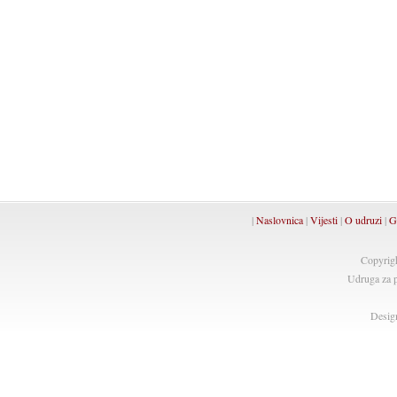
|
Naslovnica
|
Vijesti
|
O udruzi
|
G
Copyrig
Udruga za p
Desig