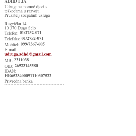
ADHD I JA
Udruga za pomoć djeci s
teškoćama u razvoju.
Pružatelj socijalnih usluga
Rugvička 14
10 370 Dugo Selo
01/2752-071
Telefon:
01/2752-071
Telefaks:
099/7367-605
Mobitel:
E-mail:
udruga.adhd@gmail.com
2311038
MB:
26923145580
OIB:
IBAN:
HR6523400091110307522
Privredna banka