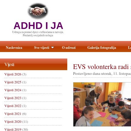
ADHD I JA
Udruga za pomoć djeci s teškoćama u razvoju.
Pružatelj socijalnih usluga
Naslovnica
Sve vijesti
O udruzi
Galerija fotografija
L
Vijesti
EVS volonterka radi
Postavljeno dana utorak, 11. listopa
Vijesti 2026
(3)
Vijesti 2025
(1)
Vijesti 2024
(1)
Vijesti 2023
(1)
Vijesti 2022
(1)
Vijesti 2021
(6)
Vijesti 2020
(11)
Vijesti 2019
(30)