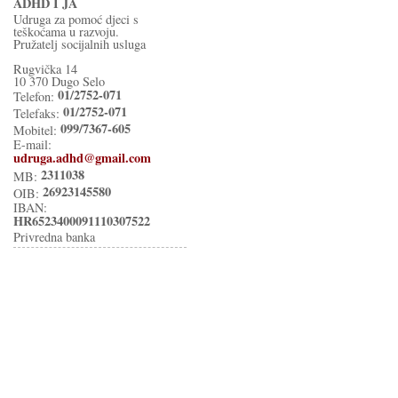
ADHD I JA
Udruga za pomoć djeci s
teškoćama u razvoju.
Pružatelj socijalnih usluga
Rugvička 14
10 370 Dugo Selo
01/2752-071
Telefon:
01/2752-071
Telefaks:
099/7367-605
Mobitel:
E-mail:
udruga.adhd@gmail.com
2311038
MB:
26923145580
OIB:
IBAN:
HR6523400091110307522
Privredna banka