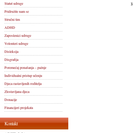
K
Statut udruge
Pridružite nam se
Stručni tim
ADHD
Zaposlenici udruge
Volonteri udruge
Disleksija
Disgrafija
Poremećaj ponašanja – pažnje
Individualni pristup učenju
Djeca rastavljenih roditelja
Zlostavljana djeca
Donacije
Financijeri projekata
Kontakt