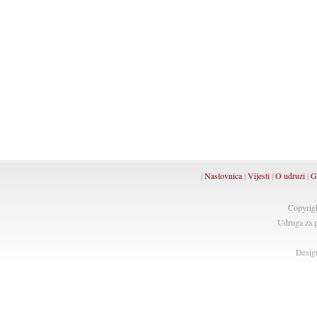
|
Naslovnica
|
Vijesti
|
O udruzi
|
G
Copyrig
Udruga za p
Desig