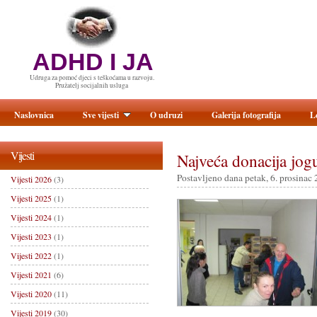
ADHD I JA
Udruga za pomoć djeci s teškoćama u razvoju.
Pružatelj socijalnih usluga
Naslovnica
Sve vijesti
O udruzi
Galerija fotografija
L
Vijesti
Najveća donacija jog
Postavljeno dana petak, 6. prosinac 
Vijesti 2026
(3)
Vijesti 2025
(1)
Vijesti 2024
(1)
Vijesti 2023
(1)
Vijesti 2022
(1)
Vijesti 2021
(6)
Vijesti 2020
(11)
Vijesti 2019
(30)