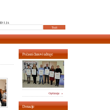
D I JA
Počasni članovi udruge
Opširnije »
Donacije