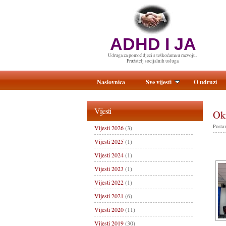
ADHD I JA
Udruga za pomoć djeci s teškoćama u razvoju.
Pružatelj socijalnih usluga
Naslovnica
Sve vijesti
O udruzi
Vijesti
Okr
Postav
Vijesti 2026
(3)
Vijesti 2025
(1)
Vijesti 2024
(1)
Vijesti 2023
(1)
Vijesti 2022
(1)
Vijesti 2021
(6)
Vijesti 2020
(11)
Vijesti 2019
(30)