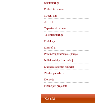
Statut udruge
Pridružite nam se
Stručni tim
ADHD
Zaposlenici udruge
Volonteri udruge
Disleksija
Disgrafija
Poremećaj ponašanja – pažnje
Individualni pristup učenju
Djeca rastavljenih roditelja
Zlostavljana djeca
Donacije
Financijeri projekata
Kontakt