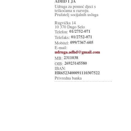
ADHD I JA
Udruga za pomoć djeci s
teškoćama u razvoju.
Pružatelj socijalnih usluga
Rugvička 14
10 370 Dugo Selo
01/2752-071
Telefon:
01/2752-071
Telefaks:
099/7367-605
Mobitel:
E-mail:
udruga.adhd@gmail.com
2311038
MB:
26923145580
OIB:
IBAN:
HR6523400091110307522
Privredna banka