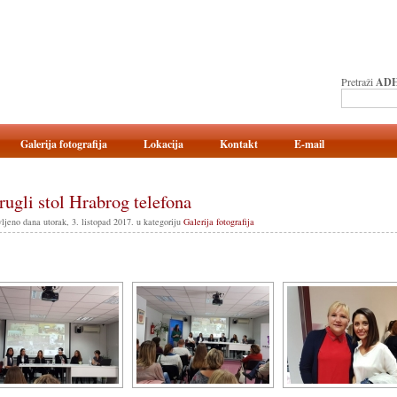
Pretraži
ADH
Galerija fotografija
Lokacija
Kontakt
E-mail
ugli stol Hrabrog telefona
ljeno dana utorak, 3. listopad 2017. u kategoriju
Galerija fotografija