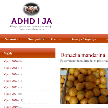
ADHD I JA
Udruga za pomoć djeci s teškoćama u razvoju.
Pružatelj socijalnih usluga
Naslovnica
Sve vijesti
O udruzi
Galerija fotografija
L
Vijesti
Donacija mandarina
Postavljeno dana Srijeda, 6. prosina
Vijesti 2026
(3)
Vijesti 2025
(1)
Vijesti 2024
(1)
Vijesti 2023
(1)
Vijesti 2022
(1)
Vijesti 2021
(6)
Vijesti 2020
(11)
Vijesti 2019
(30)