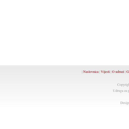
|
Naslovnica
|
Vijesti
|
O udruzi
|
G
Copyrig
Udruga za p
Desig