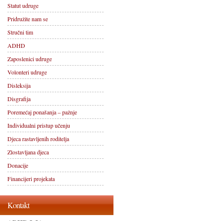
Statut udruge
Pridružite nam se
Stručni tim
ADHD
Zaposlenici udruge
Volonteri udruge
Disleksija
Disgrafija
Poremećaj ponašanja – pažnje
Individualni pristup učenju
Djeca rastavljenih roditelja
Zlostavljana djeca
Donacije
Financijeri projekata
Kontakt