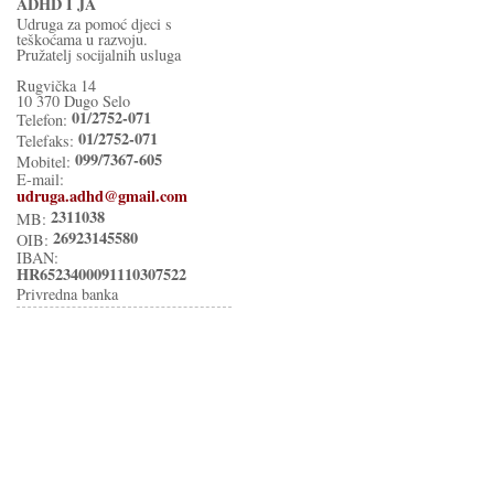
ADHD I JA
Udruga za pomoć djeci s
teškoćama u razvoju.
Pružatelj socijalnih usluga
Rugvička 14
10 370 Dugo Selo
01/2752-071
Telefon:
01/2752-071
Telefaks:
099/7367-605
Mobitel:
E-mail:
udruga.adhd@gmail.com
2311038
MB:
26923145580
OIB:
IBAN:
HR6523400091110307522
Privredna banka