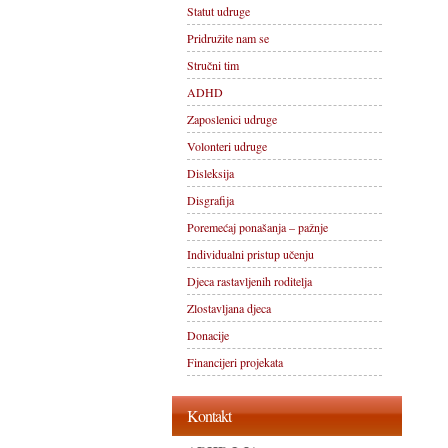
Statut udruge
Pridružite nam se
Stručni tim
ADHD
Zaposlenici udruge
Volonteri udruge
Disleksija
Disgrafija
Poremećaj ponašanja – pažnje
Individualni pristup učenju
Djeca rastavljenih roditelja
Zlostavljana djeca
Donacije
Financijeri projekata
Kontakt