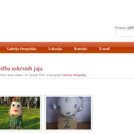
Pretraži
ADH
Galerija fotografija
Lokacija
Kontakt
E-mail
ožba uskrsnih jaja
ljeno dana subota, 24. ožujak 2018. u kategoriju
Galerija fotografija