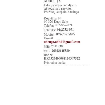
ADHD I JA
Udruga za pomoć djeci s
teškoćama u razvoju.
Pružatelj socijalnih usluga
Rugvička 14
10 370 Dugo Selo
01/2752-071
Telefon:
01/2752-071
Telefaks:
099/7367-605
Mobitel:
E-mail:
udruga.adhd@gmail.com
2311038
MB:
26923145580
OIB:
IBAN:
HR6523400091110307522
Privredna banka