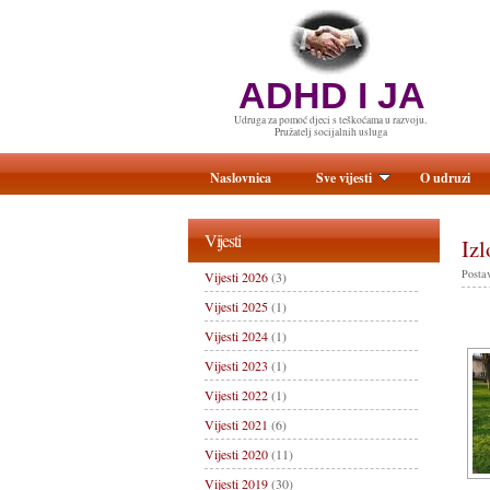
ADHD I JA
Udruga za pomoć djeci s teškoćama u razvoju.
Pružatelj socijalnih usluga
Naslovnica
Sve vijesti
O udruzi
Vijesti
Izl
Postav
Vijesti 2026
(3)
Vijesti 2025
(1)
Vijesti 2024
(1)
Vijesti 2023
(1)
Vijesti 2022
(1)
Vijesti 2021
(6)
Vijesti 2020
(11)
Vijesti 2019
(30)