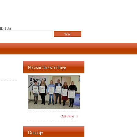
D I JA
Počasni članovi udruge
Opširnije »
Donacije