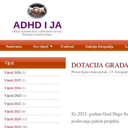
ADHD I JA
Udruga za pomoć djeci s teškoćama u razvoju.
Pružatelj socijalnih usluga
Naslovnica
Sve vijesti
O udruzi
Galerija fotografija
L
Vijesti
DOTACIJA GRAD
Postavljeno dana petak, 13. listopad
Vijesti 2026
(3)
Vijesti 2025
(1)
Vijesti 2024
(1)
Vijesti 2023
(1)
Vijesti 2022
(1)
Vijesti 2021
(6)
Za 2023. godinu Grad Dugo Sel
Vijesti 2020
(11)
poslovanje.putem projekta.
Vijesti 2019
(30)