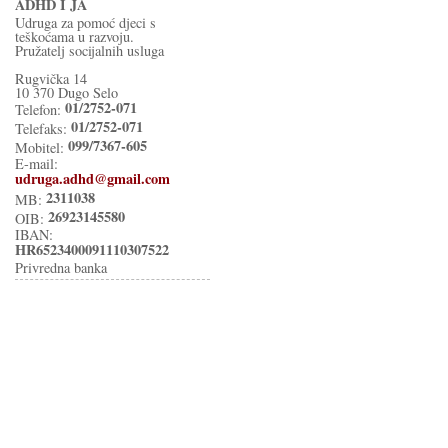
ADHD I JA
Udruga za pomoć djeci s
teškoćama u razvoju.
Pružatelj socijalnih usluga
Rugvička 14
10 370 Dugo Selo
01/2752-071
Telefon:
01/2752-071
Telefaks:
099/7367-605
Mobitel:
E-mail:
udruga.adhd@gmail.com
2311038
MB:
26923145580
OIB:
IBAN:
HR6523400091110307522
Privredna banka