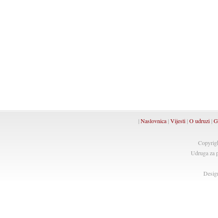
|
Naslovnica
|
Vijesti
|
O udruzi
|
G
Copyrig
Udruga za p
Desig