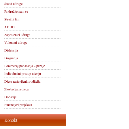
Statut udruge
Pridružite nam se
Stručni tim
ADHD
Zaposlenici udruge
Volonteri udruge
Disleksija
Disgrafija
Poremećaj ponašanja – pažnje
Individualni pristup učenju
Djeca rastavljenih roditelja
Zlostavljana djeca
Donacije
Financijeri projekata
Kontakt